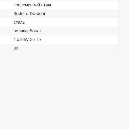
современный стиль
Rodolfo Dordoni
сталь
поликарбонат
1 x 24W G5 T5
80