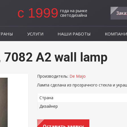
c 1999
года на рынке
Зака
светодизайна
ТРАНЫ
УСЛУГИ
НАШИ РАБОТЫ
КОМПАНИ
 7082 A2 wall lamp
Производитель:
De Majo
Лампа сделана из прозрачного стекла и укра
Страна
Дизайнер
Оставить заявку